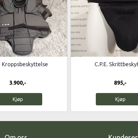
. Kroppsbeskyttelse
C.P.E. Skrittbesky
3.900,-
895,-
Kjøp
Kjøp
Om oss
Kundeser