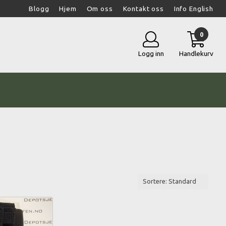
Blogg
Hjem
Om oss
Kontakt oss
Info English
0
Logg inn
Handlekurv