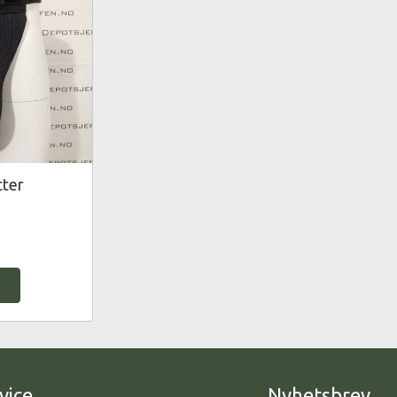
tter
vice
Nyhetsbrev