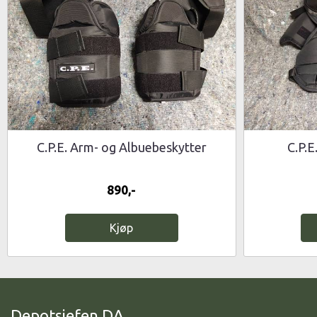
C.P.E. Arm- og Albuebeskytter
C.P.E
890,-
Kjøp
Depotsjefen DA