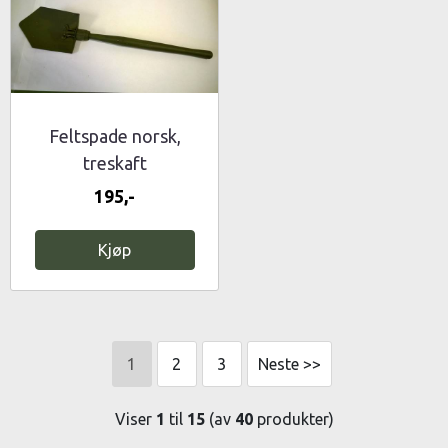
Feltspade norsk,
treskaft
sammenleggbar
195,-
Kjøp
1
2
3
Neste >>
Viser
1
til
15
(av
40
produkter)