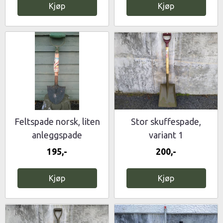
Kjøp
Kjøp
Feltspade norsk, liten
Stor skuffespade,
anleggspade
variant 1
195,-
200,-
Kjøp
Kjøp