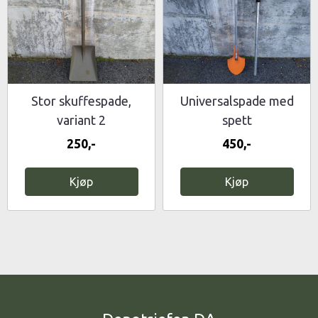
Stor skuffespade,
Universalspade med
variant 2
spett
250,-
450,-
Kjøp
Kjøp