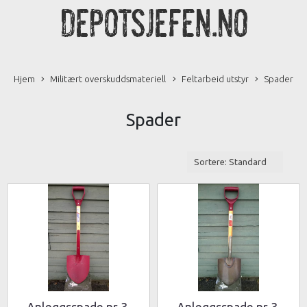
Hjem
Militært overskuddsmateriell
Feltarbeid utstyr
Spader
Spader
Anleggsspade nr 3,
Anleggsspade nr 3,