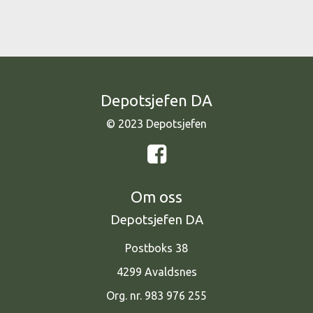
Depotsjefen DA
© 2023 Depotsjefen
Om oss
Depotsjefen DA
Postboks 38
4299 Avaldsnes
Org. nr. 983 976 255