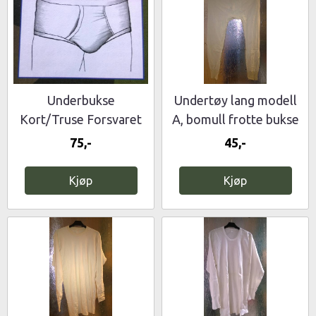
Underbukse
Undertøy lang modell
Kort/Truse Forsvaret
A, bomull frotte bukse
75,-
45,-
Kjøp
Kjøp