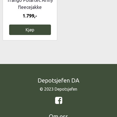
fleecejakke
1.799,-
Kjøp
Depotsjefen DA
© 2023 Depotsjefen
Om oss