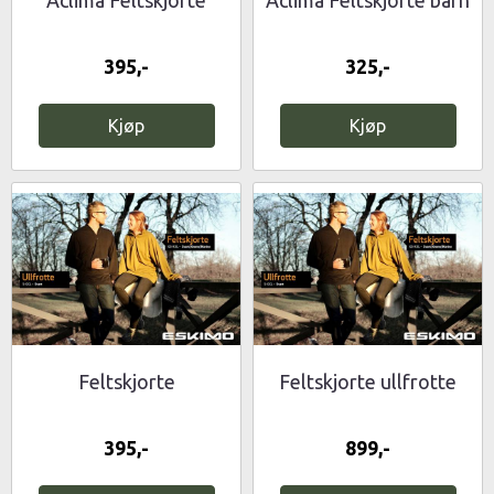
395,-
325,-
Kjøp
Kjøp
Feltskjorte
Feltskjorte ullfrotte
395,-
899,-