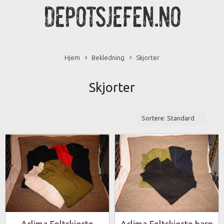
Hjem
Bekledning
Skjorter
Skjorter
Aclima Feltskjorte
Aclima Feltskjorte barn